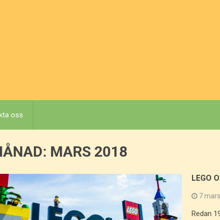
kta oss
MÅNAD:
MARS 2018
LEGO 
7 mars
Redan 19