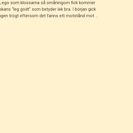
Lego som klossarna så småningom fick kommer
skans ”leg godt” som betyder lek bra. I början gick
ingen trögt eftersom det fanns ett motstånd mot …